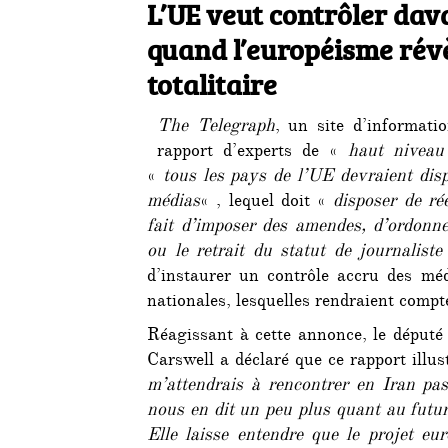
le
L’UE veut contrôler dav
quand l’européisme rév
totalitaire
The Telegraph
, un site d’informati
rapport d’experts de «
haut niveau
«
tous les pays de l’UE devraient dis
médias
« , lequel doit «
disposer de ré
fait d’imposer des amendes, d’ordonne
ou le retrait du statut de journaliste
d’instaurer un contrôle accru des méd
nationales, lesquelles rendraient comp
Réagissant à cette annonce, le député
Carswell a déclaré que ce rapport illu
m’attendrais à rencontrer en Iran pas
nous en dit un peu plus quant au futur
Elle laisse entendre que le projet eu