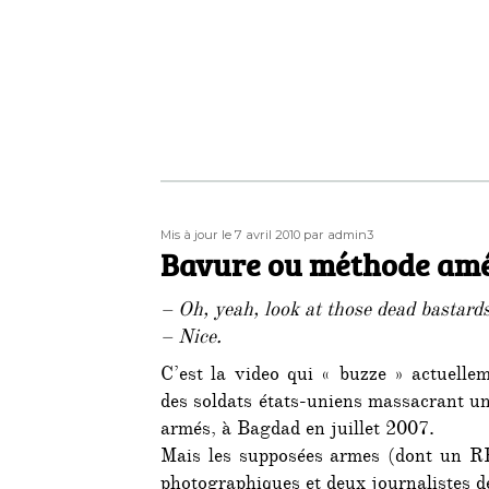
Publié
Auteur
Mis à jour le 7 avril 2010
par admin3
le
Bavure ou méthode amé
– Oh, yeah, look at those dead bastards
– Nice.
C’est la video qui « buzze » actuelle
des soldats états-uniens massacrant u
armés, à Bagdad en juillet 2007.
Mais les supposées armes (dont un RPG
photographiques et deux journalistes d