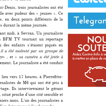
t-Denis, trois journalistes ont été
lle avec pudeur des « jeunes ». Ce
s, en deux points différents de la
es durant la même journée.
ant midi, à Sevran. Un journaliste
nu BFM TV tournait un reportage
ù des enfants s’étaient piqués en
«
il a été molesté par un groupe de
ge
« , et «
sa caméra a été jetée à
tement. Le journaliste a été conduit
u lieu vers 17 heures, à Pierrefitte-
rnalistes de M6 qui ont été pris à
rtage. Ils interviewaient le gérant
 situé proche d’une cité sensible et
niers mois. L’un des journalistes a