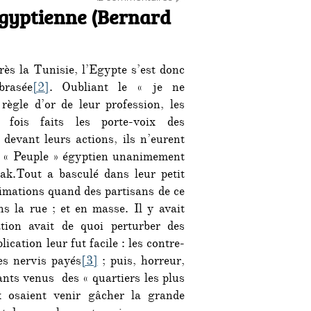
 égyptienne (Bernard
Réflexions
sur
la
crise
ès la Tunisie, l’Egypte s’est donc
égyptienne
(Bernard
brasée
[2]
. Oubliant le « je ne
Lugan)
règle d’or de leur profession, les
 fois faits les porte-voix des
devant leurs actions, ils n’eurent
le « Peuple » égyptien unanimement
ak.Tout a basculé dans leur petit
ximations quand des partisans de ce
s la rue ; et en masse. Il y avait
tion avait de quoi perturber des
ication leur fut facile : les contre-
des nervis payés
[3]
; puis, horreur,
tants venus des « quartiers les plus
 osaient venir gâcher la grande