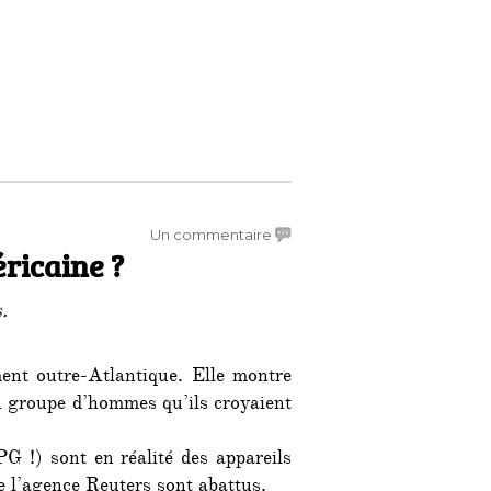
sur
Un commentaire
ricaine ?
Bavure
ou
méthode
.
américaine
?
ment outre-Atlantique. Elle montre
n groupe d’hommes qu’ils croyaient
 !) sont en réalité des appareils
e l’agence Reuters sont abattus.