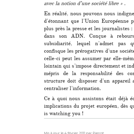
avec la notion d’une société libre »
.
En réalité, nous pouvons nous indigne
d’étonnant que l’Union Européenne p
plus près la presse et les journalistes :
dans son ADN. Conçue à rebours 
subsidiarité, lequel n’admet pas q
confisque les prérogatives d’une sociét
celle-ci peut les assumer par elle-mê
lointain qui s’impose directement et in
mépris de la responsabilité des cor
structure doit disposer d’un appareil
centraliser l’information.
Ce à quoi nous assistons était déjà écr
implications du projet européen, dès qu
is watching you !
Publié
Auteur
Mis à jour le 4 février 2011
par Pierrot