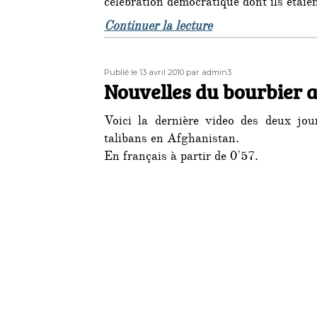
célébration démocratique dont ils étaie
de « Réflexions sur
Continuer la lecture
Publié
Auteur
Publié le 13 avril 2010
par admin3
le
Nouvelles du bourbier 
Voici la dernière video des deux jou
talibans en Afghanistan.
En français à partir de 0’57.