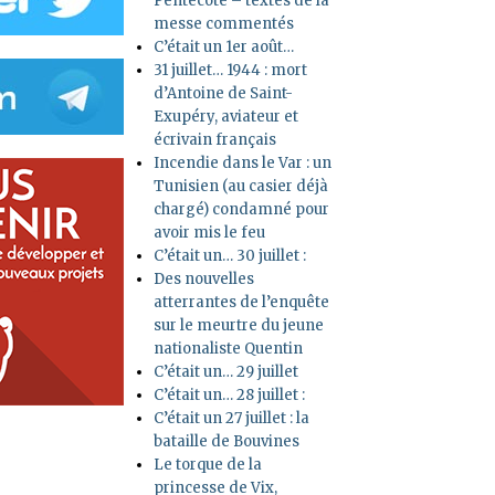
Pentecôte – textes de la
messe commentés
C’était un 1er août…
31 juillet… 1944 : mort
d’Antoine de Saint-
Exupéry, aviateur et
écrivain français
Incendie dans le Var : un
Tunisien (au casier déjà
chargé) condamné pour
avoir mis le feu
C’était un… 30 juillet :
Des nouvelles
atterrantes de l’enquête
sur le meurtre du jeune
nationaliste Quentin
C’était un… 29 juillet
C’était un… 28 juillet :
C’était un 27 juillet : la
bataille de Bouvines
Le torque de la
princesse de Vix,