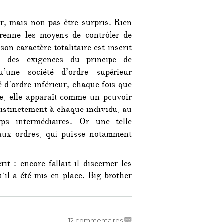
r, mais non pas être surpris. Rien
renne les moyens de contrôler de
 son caractère totalitaire est inscrit
des exigences du principe de
u’une société d’ordre supérieur
é d’ordre inférieur, chaque fois que
me, elle apparaît comme un pouvoir
distinctement à chaque individu, au
ps intermédiaires. Or une telle
 aux ordres, qui puisse notamment
it : encore fallait-il discerner les
’il a été mis en place. Big brother
sur
12 commentaires