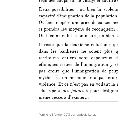
reçu des coups sur le visage et souffre
Deux possibilités : ou bien la violenc
capacité d’indignation de la population
Ou bien s’opère une prise de conscience
ci prendra les moyens de reconquérir l
Ou bien on subit et on meurt, on bien o
Il reste que la deuxième solution sup
dans les banlieues ne soient plus i
territoires entiers sont dépourvus 
ethniques issues de l’immigration y r
pas croire que l’immigration de peup
mythe. Et on ne nous fera pas croire
violence. Et ce n’est pas en voilant la
-du type «
des jeunes
» pour désigner 
même cessera d’exister…
Publié
Auteur
Publié le 1 février 2013
par Ludovic Leruy