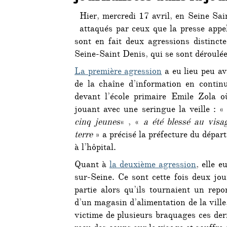
Hier, mercredi 17 avril, en Seine Sain
attaqués par ceux que la presse appe
sont en fait deux agressions distincte
Seine-Saint Denis, qui se sont déroulé
La première agression
a eu lieu peu av
de la chaîne d’information en conti
devant l’école primaire Emile Zola o
jouant avec une seringue la veille : 
cinq jeunes
« , «
a été blessé au visa
terre
» a précisé la préfecture du dépar
à l’hôpital.
Quant à
la deuxième agression
, elle e
sur-Seine. Ce sont cette fois deux jou
partie alors qu’ils tournaient un repo
d’un magasin d’alimentation de la ville,
victime de plusieurs braquages ces der