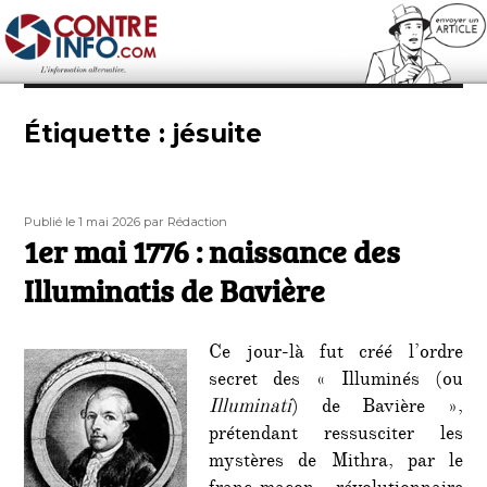
Contre-Info
Étiquette :
jésuite
Publié
Auteur
Publié le 1 mai 2026
par Rédaction
le
1er mai 1776 : naissance des
Illuminatis de Bavière
Ce jour-là fut créé l’ordre
secret des « Illuminés (ou
Illuminati
) de Bavière »,
prétendant ressusciter les
mystères de Mithra, par le