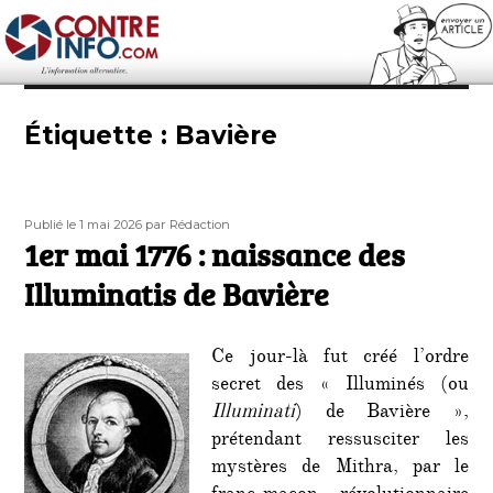
Contre-Info
Étiquette :
Bavière
Publié
Auteur
Publié le 1 mai 2026
par Rédaction
le
1er mai 1776 : naissance des
Illuminatis de Bavière
Ce jour-là fut créé l’ordre
secret des « Illuminés (ou
Illuminati
) de Bavière »,
prétendant ressusciter les
mystères de Mithra, par le