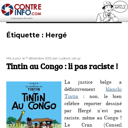
Contre-Info
Étiquette :
Hergé
Publié
Auteur
Mis à jour le 7 décembre 2012
par Ludovic Leruy
le
Tintin au Congo : li pas raciste !
La justice belge a
définitivement
blanchi
Tintin
: non, le bien
célèbre reporter dessiné
par Hergé n’est pas
raciste, même au Congo !
Le Cran (Conseil