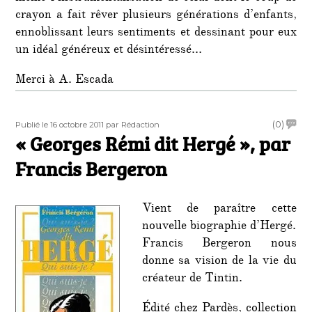
crayon a fait rêver plusieurs générations d’enfants,
ennoblissant leurs sentiments et dessinant pour eux
un idéal généreux et désintéressé…
Merci à A. Escada
Publié
Auteur
on
(0)
Publié le 16 octobre 2011
par Rédaction
le
« Georges Rémi dit Hergé », par
«
Georg
Francis Bergeron
Rémi
dit
Herg
Vient de paraître cette
»,
nouvelle biographie d’Hergé.
par
Francis Bergeron nous
Franci
Berge
donne sa vision de la vie du
créateur de Tintin.
Édité chez Pardès, collection