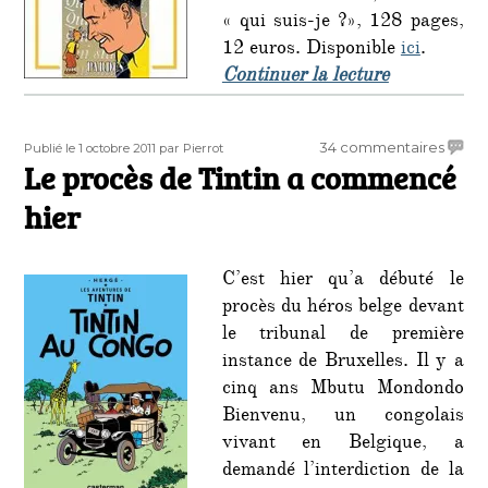
« qui suis-je ?», 128 pages,
12 euros. Disponible
ici
.
de « « Geor
Continuer la lecture
Publié
Auteur
sur
34 commentaires
Publié le 1 octobre 2011
par Pierrot
le
Le procès de Tintin a commencé
Le
procè
hier
de
Tintin
a
C’est hier qu’a débuté le
comm
procès du héros belge devant
hier
le tribunal de première
instance de Bruxelles. Il y a
cinq ans Mbutu Mondondo
Bienvenu, un congolais
vivant en Belgique, a
demandé l’interdiction de la