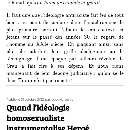
tribunal, qu’«
un humour candide et gentil
».
Il faut dire que l’idéologie antiraciste fait feu de tout
bois : au point de sombrer dans l’anachronisme le
plus primaire, sortant l’album de son contexte et
jetant sur le passé des années 30, le regard de
l’homme du XXIe siècle. En plaquant ainsi, sans
plus de subtilité, leur grille idéologique sur le
témoignage d’une époque par ailleurs révolue, le
Cran a fait rire à ses dépens. Et nous rions
maintenant de leur déboire judiciaire : qu’on se le
dise, Tintin n’est pas raciste !
Publié
Auteur
Publié le 31 octobre 2012
par Ludovic Leruy
le
Quand l’idéologie
homosexualiste
instrumentalise Hergé…