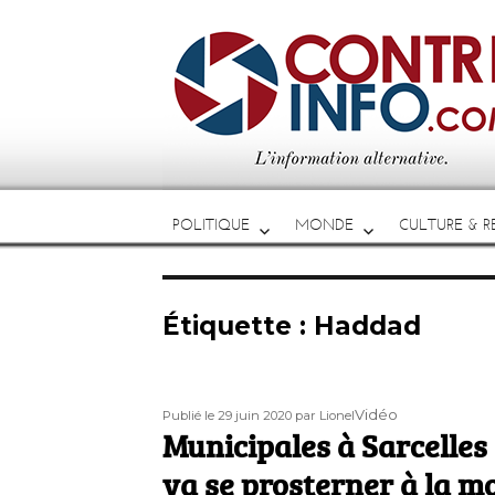
POLITIQUE
MONDE
CULTURE & RE
Étiquette :
Haddad
Publié
Auteur
Format
Vidéo
Publié le 29 juin 2020
par Lionel
le
Municipales à Sarcelles 
va se prosterner à la mo