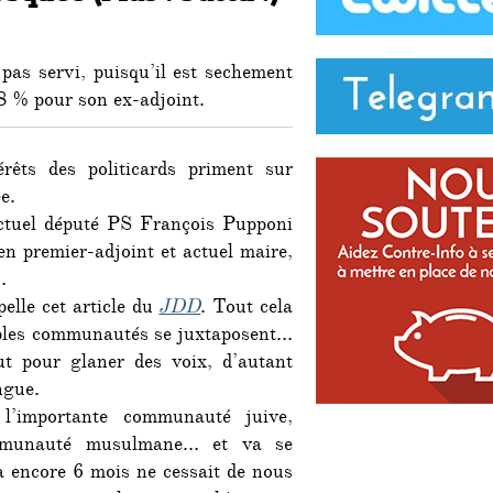
pas servi, puisqu’il est sechement
8 % pour son ex-adjoint.
érêts des politicards priment sur
e.
 actuel député PS François Pupponi
en premier-adjoint et actuel maire,
…
elle cet article du
JDD
. Tout cela
tiples communautés se juxtaposent…
ut pour glaner des voix, d’autant
ngue.
l’importante communauté juive,
mmunauté musulmane… et va se
 a encore 6 mois ne cessait de nous