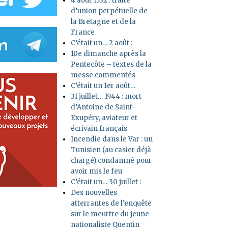
4 août 1532 : traité
d’union perpétuelle de
la Bretagne et de la
France
C’était un… 2 août :
10e dimanche après la
Pentecôte – textes de la
messe commentés
C’était un 1er août…
31 juillet… 1944 : mort
d’Antoine de Saint-
Exupéry, aviateur et
écrivain français
Incendie dans le Var : un
Tunisien (au casier déjà
chargé) condamné pour
avoir mis le feu
C’était un… 30 juillet :
Des nouvelles
atterrantes de l’enquête
sur le meurtre du jeune
nationaliste Quentin