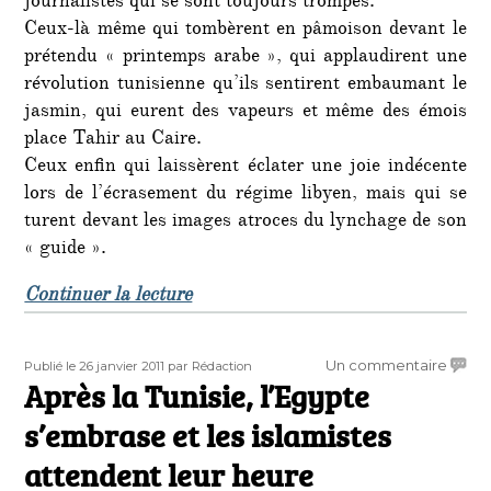
journalistes qui se sont toujours trompés.
l’AN
Ceux-là même qui tombèrent en pâmoison devant le
I
prétendu « printemps arabe », qui applaudirent une
révolution tunisienne qu’ils sentirent embaumant le
jasmin, qui eurent des vapeurs et même des émois
place Tahir au Caire.
Ceux enfin qui laissèrent éclater une joie indécente
lors de l’écrasement du régime libyen, mais qui se
turent devant les images atroces du lynchage de son
« guide ».
de « Editorial de « l’Afrique Réelle
Continuer la lecture
Publié
Auteur
sur
Un commentaire
Publié le 26 janvier 2011
par Rédaction
le
Après la Tunisie, l’Egypte
Après
la
s’embrase et les islamistes
Tunisie
l’Egyp
attendent leur heure
s’emb