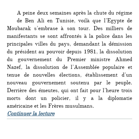
et
les
A peine deux semaines après la chute du régime
islami
de Ben Ali en Tunisie, voilà que l’Egypte de
atten
Moubarak s’embrase à son tour. Des milliers de
leur
manifestants se sont affrontés à la police dans les
heure
principales villes du pays, demandant la démission
du président au pouvoir depuis 1981, la dissolution
du gouvernement du Premier ministre Ahmed
Nazef, la dissolution de l’Assemblée populaire et
tenue de nouvelles élections, établissement d’un
nouveau gouvernement soutenu par le peuple.
Derrière des émeutes, qui ont fait pour l’heure trois
morts dont un policier, il y a la diplomatie
américaine et les Frères musulmans.
de « Après la Tunisie, l’Egypte s’em
Continuer la lecture