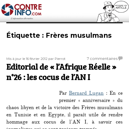
Contre-Info
Étiquette :
Frères musulmans
Publié
Auteur
sur
7 commentaires
Mis à jour le 16 février 2012
par Pierrot
le
Editorial de « l’Afrique Réelle »
Editori
de
n°26 : les cocus de l’AN I
«
l’Afriq
Réell
Par
Bernard Lugan
: En ce
»
premier « anniversaire » du
n°26
chaos libyen et de la victoire des Frères musulmans
:
les
en Tunisie et en Egypte, il paraît utile de rendre
cocus
hommage aux cocus de l’AN I, à savoir ces
de