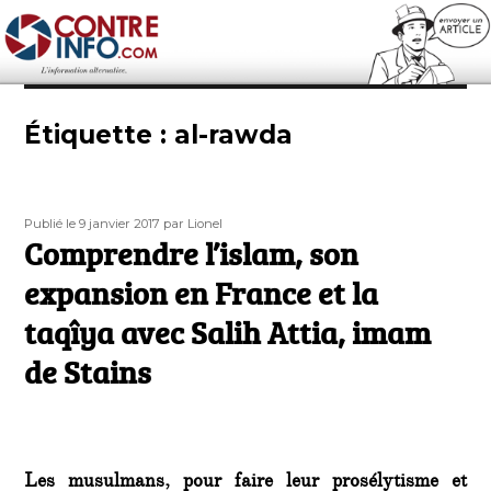
Contre-Info
Étiquette :
al-rawda
Publié
Auteur
Publié le 9 janvier 2017
par Lionel
le
Comprendre l’islam, son
expansion en France et la
taqîya avec Salih Attia, imam
de Stains
Les musulmans, pour faire leur prosélytisme et