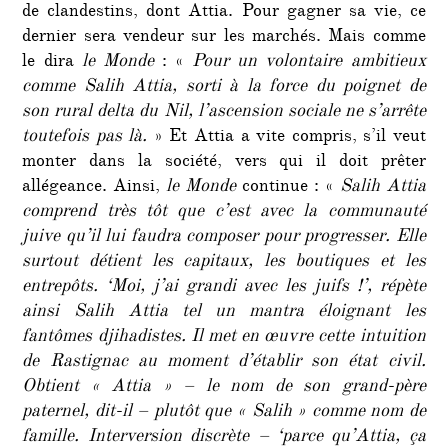
de clandestins, dont Attia. Pour gagner sa vie, ce
dernier sera vendeur sur les marchés. Mais comme
le dira
le Monde
: «
Pour un volontaire ambitieux
comme Salih Attia, sorti à la force du poignet de
son rural delta du Nil, l’ascension sociale ne s’arrête
toutefois pas là.
» Et Attia a vite compris, s’il veut
monter dans la société, vers qui il doit prêter
allégeance. Ainsi,
le Monde
continue : «
Salih Attia
comprend très tôt que c’est avec la communauté
juive qu’il lui faudra composer pour progresser. Elle
surtout détient les capitaux, les boutiques et les
entrepôts. ‘Moi, j’ai grandi avec les juifs !’, répète
ainsi Salih Attia tel un mantra éloignant les
fantômes djihadistes. Il met en œuvre cette intuition
de Rastignac au moment d’établir son état civil.
Obtient « Attia » – le nom de son grand-père
paternel, dit-il – plutôt que « Salih » comme nom de
famille. Interversion discrète – ‘parce qu’Attia, ça