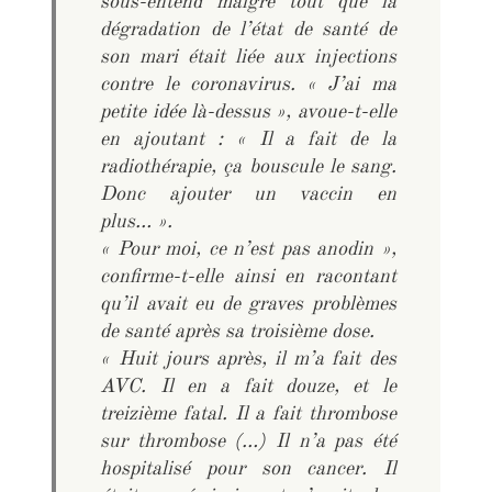
sous-entend malgré tout que la
dégradation de l’état de santé de
son mari était liée aux injections
contre le coronavirus. «
J’ai ma
petite idée là-dessus »,
avoue-t-elle
en ajoutant : «
Il a fait de la
radiothérapie, ça bouscule le sang.
Donc ajouter un vaccin en
plus… »
.
«
Pour moi, ce n’est pas anodin »
,
confirme-t-elle ainsi en racontant
qu’il avait eu de graves problèmes
de santé après sa troisième dose.
«
Huit jours après, il m’a fait des
AVC. Il en a fait douze, et le
treizième fatal. Il a fait thrombose
sur thrombose (…) Il n’a pas été
hospitalisé pour son cancer. Il