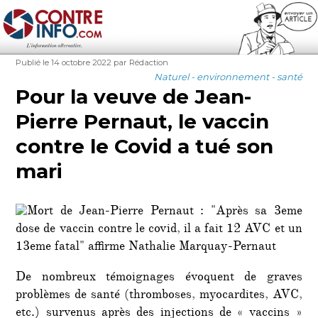
Contre-Info
Publié
Auteur
Publié le 14 octobre 2022
par Rédaction
le
Catégories
Naturel - environnement - santé
Pour la veuve de Jean-
Pierre Pernaut, le vaccin
contre le Covid a tué son
mari
De nombreux témoignages évoquent de graves
problèmes de santé (thromboses, myocardites, AVC,
etc.) survenus après des injections de « vaccins »