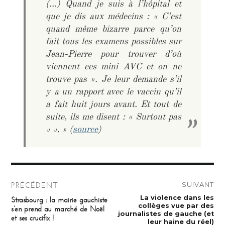
(…) Quand je suis à l’hôpital et
que je dis aux médecins : « C’est
quand même bizarre parce qu’on
fait tous les examens possibles sur
Jean-Pierre pour trouver d’où
viennent ces mini AVC et on ne
trouve pas ». Je leur demande s’il
y a un rapport avec le vaccin qu’il
a fait huit jours avant. Et tout de
suite, ils me disent : « Surtout pas
» »
. » (
source
)
Navigation
SUIVANT
PRÉCÉDENT
de
Publication
La violence dans les
Publication
Strasbourg : la mairie gauchiste
suivante :
précédente :
collèges vue par des
s’en prend au marché de Noël
l’article
journalistes de gauche (et
et ses crucifix !
leur haine du réel)