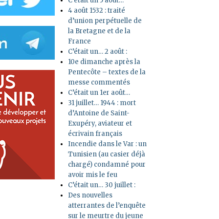
C’était un 5 août…
4 août 1532 : traité
d’union perpétuelle de
la Bretagne et de la
France
C’était un… 2 août :
10e dimanche après la
Pentecôte – textes de la
messe commentés
C’était un 1er août…
31 juillet… 1944 : mort
d’Antoine de Saint-
Exupéry, aviateur et
écrivain français
Incendie dans le Var : un
Tunisien (au casier déjà
chargé) condamné pour
avoir mis le feu
C’était un… 30 juillet :
Des nouvelles
atterrantes de l’enquête
sur le meurtre du jeune