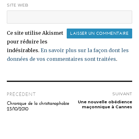
SITE WEB
Ce site utilise Akismet
pour réduire les
indésirables.
En savoir plus sur la façon dont les
données de vos commentaires sont traitées
.
Navigation
SUIVANT
PRÉCÉDENT
de
Publication
Une nouvelle obédience
Publication
Chronique de la christianophobie
suivante :
précédente :
maçonnique à Cannes
23/10/2010
l’article