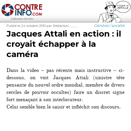
Contre-Info
Publié
Auteur
Étiquettes
Catégories
,
,
,
,
,
Général / société
Publié le 24 octobre 2010
par Rédaction
le
Jacques Attali en action : il
croyait échapper à la
caméra
Dans la video – pas récente mais instructive – ci-
dessous, on voit Jacques Attali (sinistre tête
pensante du nouvel ordre mondial, membre de divers
cercles de pouvoir occultes) faire un discret signe
fort menaçant à son interlocuteur.
Celui semble bien le saisir et infléchit son discours.