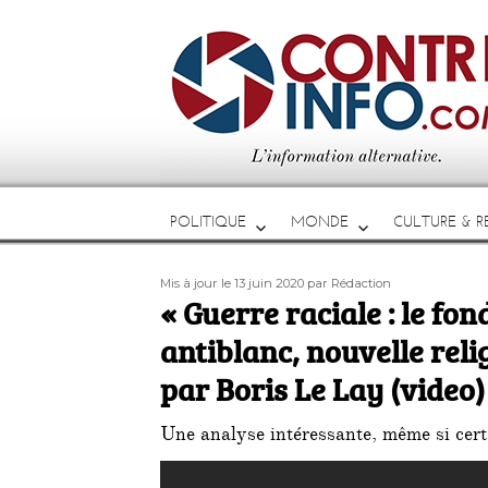
POLITIQUE
MONDE
CULTURE & RE
Publié
Auteur
Mis à jour le 13 juin 2020
par Rédaction
le
« Guerre raciale : le f
antiblanc, nouvelle relig
par Boris Le Lay (video)
Une analyse intéressante, même si certa