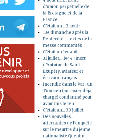
4 août 1532 : traité
d’union perpétuelle de
la Bretagne et de la
France
C’était un… 2 août :
10e dimanche après la
Pentecôte – textes de la
messe commentés
C’était un 1er août…
31 juillet… 1944 : mort
d’Antoine de Saint-
Exupéry, aviateur et
écrivain français
Incendie dans le Var : un
Tunisien (au casier déjà
chargé) condamné pour
avoir mis le feu
C’était un… 30 juillet :
Des nouvelles
atterrantes de l’enquête
sur le meurtre du jeune
nationaliste Quentin