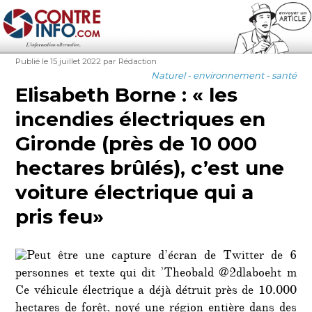
Contre-Info
Publié
Auteur
Publié le 15 juillet 2022
par Rédaction
le
Catégories
Naturel - environnement - santé
Elisabeth Borne : « les
incendies électriques en
Gironde (près de 10 000
hectares brûlés), c’est une
voiture électrique qui a
pris feu»