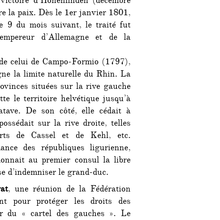
 victoire d’Hohenlinden (décembre
e la paix. Dès le 1er janvier 1801,
e 9 du mois suivant, le traité fut
’empereur d’Allemagne et de la
s de celui de Campo-Formio (1797),
gne la limite naturelle du Rhin. La
ovinces situées sur la rive gauche
tte le territoire helvétique jusqu’à
batave. De son côté, elle cédait à
ossédait sur la rive droite, telles
orts de Cassel et de Kehl, etc.
ance des républiques ligurienne,
donnait au premier consul la libre
se d’indemniser le grand-duc.
rat
, une réunion de la Fédération
nt pour protéger les droits des
ir du « cartel des gauches ». Le