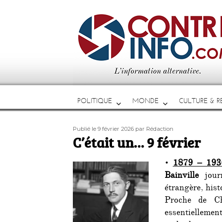
POLITIQUE
MONDE
CULTURE & RE
Publié
Auteur
Publié le 9 février 2026
par Rédaction
le
C’était un… 9 février
•
1879 – 193
Bainville
journ
étrangère, hist
Proche de Ch
essentiellemen