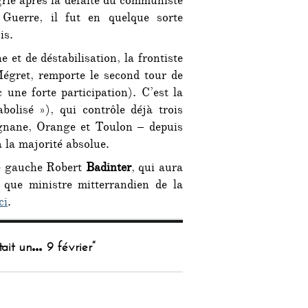
grie après la défaite du communiste
uerre, il fut en quelque sorte
is.
et de déstabilisation, la frontiste
égret, remporte le second tour de
 une forte participation). C’est la
olisé »), qui contrôle déjà trois
ignane, Orange et Toulon – depuis
 la majorité absolue.
de gauche Robert
Badinter
, qui aura
que ministre mitterrandien de la
ci
.
tait un… 9 février”