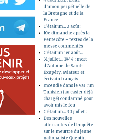
4 août 1532 : traité
d’union perpétuelle de
la Bretagne et de la
France
C’était un… 2 août :
10e dimanche après la
Pentecôte – textes de la
messe commentés
C’était un 1er août…
31 juillet… 1944 : mort
d’Antoine de Saint-
Exupéry, aviateur et
écrivain français
Incendie dans le Var : un
Tunisien (au casier déjà
chargé) condamné pour
avoir mis le feu
C’était un… 30 juillet :
Des nouvelles
atterrantes de l’enquête
sur le meurtre du jeune
nationaliste Quentin