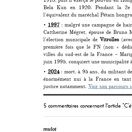
1918, puis il exerça le pouvoir en Hon
Bela Kun en 1920. Pendant la 2e G
l’équivalent du maréchal Pétain hongro
•
1997
: malgré une campagne de haine 
Cattherine Mégret, épouse de Bruno M
l’élection municipale de
Vitrolles
(avec
première fois que le FN (non « dédiab
villes du sud-est de la France – Mar
juin 1995, conquiert une municipalité à
•
2024
: mort, à 95 ans, du militant 
énormément nui à la France en tant 
justice notamment.
Voir son parcours i
5 commentaires concernant l'article “C’é
mulot
dit :