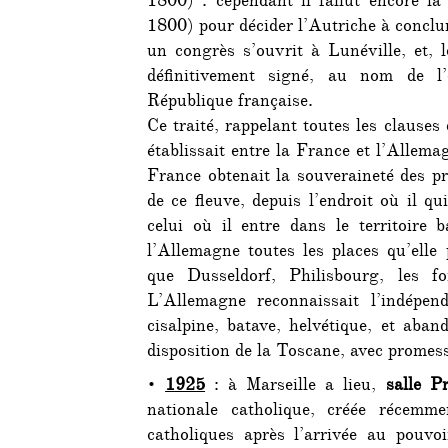
1800) : cependant il fallut encore la
1800) pour décider l’Autriche à conclur
un congrès s’ouvrit à Lunéville, et, l
définitivement signé, au nom de l
République française.
Ce tr
aité, rappelant toutes les clause
établissait entre la France et l’Allema
France obtenait la souveraineté des pr
de ce fleuve, depuis l’endroit où il qui
celui où il entre dans le territoire 
l’Allemagne toutes les places qu’elle p
que Dusseldorf, Philisbourg, les f
L’Allemagne reconnaissait l’indépend
cisalpine, batave, helvétique, et aban
disposition de la Toscane, avec promes
•
1925
: à Marseille a lieu,
salle P
nationale catholique, créée récemme
catholiques après l’arrivée au pouvo