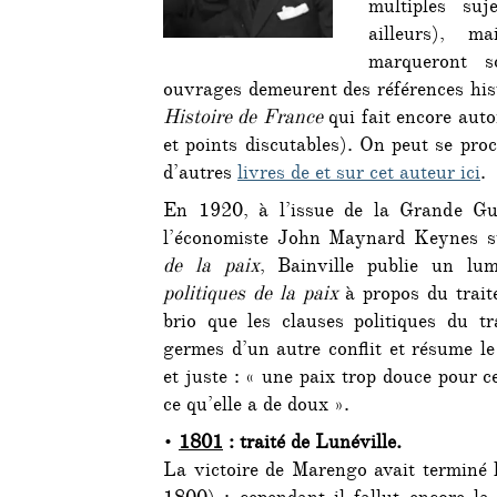
multiples su
ailleurs), m
marqueront s
ouvrages demeurent des références hist
Histoire de France
qui fait encore auto
et points discutables). On peut se pro
d’autres
livres de et sur cet auteur ici
.
En 1920, à l’issue de la Grande Gue
l’économiste John Maynard Keynes s
de la paix
, Bainville publie un lu
politiques de la paix
à propos du trait
brio que les clauses politiques du tr
germes d’un autre conflit et résume le
et juste : « une paix trop douce pour c
ce qu’elle a de doux ».
•
1801
: traité de Lunéville.
La victoire de Marengo avait terminé 