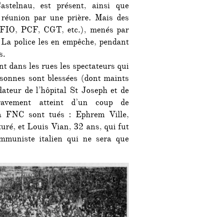
astelnau, est présent, ainsi que
 réunion par une prière. Mais des
SFIO, PCF, CGT, etc.), menés par
e. La police les en empêche, pendant
s.
nt dans les rues les spectateurs qui
rsonnes sont blessées (dont maints
dateur de l’hôpital St Joseph et de
ravement atteint d’un coup de
a FNC sont tués : Ephrem Ville,
turé, et Louis Vian, 32 ans, qui fut
mmuniste italien qui ne sera que