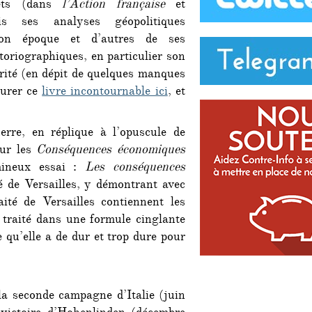
jets (dans
l’Action française
et
ais ses analyses géopolitiques
on époque et d’autres de ses
oriographiques, en particulier son
rité (en dépit de quelques manques
curer ce
livre incontournable ici
, et
rre, en réplique à l’opuscule de
ur les
Conséquences économiques
mineux essai :
Les conséquences
é de Versailles, y démontrant avec
aité de Versailles contiennent les
 traité dans une formule cinglante
e qu’elle a de dur et trop dure pour
la seconde campagne d’Italie (juin