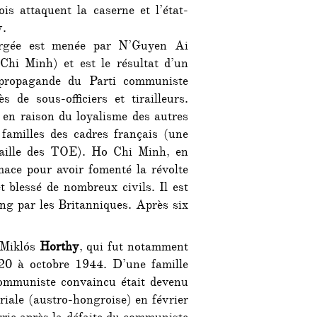
nois attaquent la caserne et l’état-
y.
urgée est menée par N’Guyen Ai
hi Minh) et est le résultat d’un
 propagande du Parti communiste
s de sous-officiers et tirailleurs.
en raison du loyalisme des autres
familles des cadres français (une
daille des TOE). Ho Chi Minh, en
ace pour avoir fomenté la révolte
 blessé de nombreux civils. Il est
g par les Britanniques. Après six
e Miklós
Horthy
, qui fut notamment
0 à octobre 1944. D’une famille
icommuniste convaincu était devenu
iale (austro-hongroise) en février