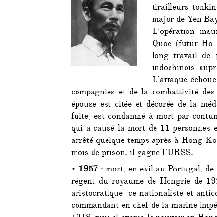
tirailleurs tonki
major de Yen Ba
L’opération ins
Quoc (futur Ho C
long travail de
indochinois auprè
L’attaque échoue
compagnies et de la combattivité des 
épouse est citée et décorée de la mé
fuite, est condamné à mort par contum
qui a causé la mort de 11 personnes et
arrêté quelque temps après à Hong Kon
mois de prison, il gagne l’URSS.
•
1957
: mort, en exil au Portugal, d
régent du royaume de Hongrie de 192
aristocratique, ce nationaliste et ant
commandant en chef de la marine impér