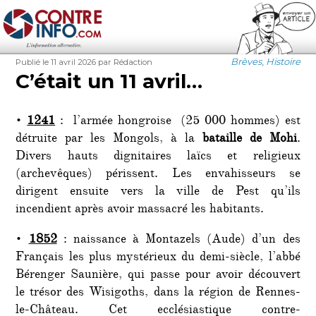
Contre-Info
Publié
Auteur
Catégories
Brèves
,
Histoire
Publié le 11 avril 2026
par Rédaction
le
C’était un 11 avril…
•
1241
: l’armée hongroise (25 000 hommes) est
détruite par les Mongols, à la
bataille de Mohi
.
Divers hauts dignitaires laïcs et religieux
(archevêques) périssent. Les envahisseurs se
dirigent ensuite vers la ville de Pest qu’ils
incendient après avoir massacré les habitants.
•
1852
: naissance à Montazels (Aude) d’un des
Français les plus mystérieux du demi-siècle, l’abbé
Bérenger Saunière, qui passe pour avoir découvert
le trésor des Wisigoths, dans la région de Rennes-
le-Château. Cet ecclésiastique contre-