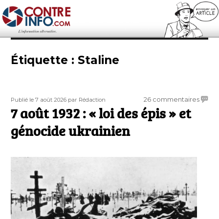
Contre-Info
Étiquette :
Staline
Publié
Auteur
sur
26 commentaires
Publié le 7 août 2026
par Rédaction
le
7 août 1932 : « loi des épis » et
7
août
génocide ukrainien
1932
:
«
loi
des
épis
»
et
génoc