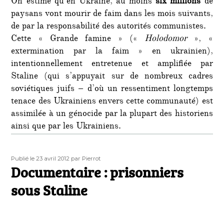
On estime qu’en Ukraine, au moins
six
millions
de
paysans vont mourir de faim dans les mois suivants,
de par la responsabilité des autorités communistes.
Cette « Grande famine » («
Holodomor
», «
extermination par la faim » en ukrainien),
intentionnellement entretenue et amplifiée par
Staline (qui s’appuyait sur de nombreux cadres
soviétiques juifs – d’où un ressentiment longtemps
tenace des Ukrainiens envers cette communauté) est
assimilée à un génocide par la plupart des historiens
ainsi que par les Ukrainiens.
Publié
Auteur
Publié le 23 avril 2012
par Pierrot
le
Documentaire : prisonniers
sous Staline