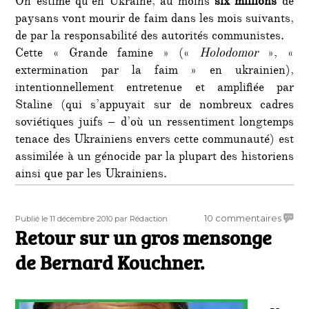
On estime qu’en Ukraine, au moins
six
millions
de
paysans vont mourir de faim dans les mois suivants,
de par la responsabilité des autorités communistes.
Cette « Grande famine » («
Holodomor
», «
extermination par la faim » en ukrainien),
intentionnellement entretenue et amplifiée par
Staline (qui s’appuyait sur de nombreux cadres
soviétiques juifs – d’où un ressentiment longtemps
tenace des Ukrainiens envers cette communauté) est
assimilée à un génocide par la plupart des historiens
ainsi que par les Ukrainiens.
Publié
Auteur
sur
10 commentaires
Publié le 11 décembre 2010
par Rédaction
le
Retour sur un gros mensonge
Retou
sur
de Bernard Kouchner.
un
gros
mens
de