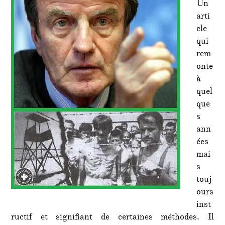
Un
Berna
arti
Kouch
cle
qui
rem
onte
à
quel
que
s
ann
ées
mai
s
touj
ours
inst
ructif et signifiant de certaines méthodes. Il