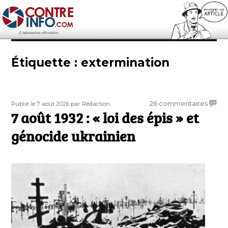
Contre-Info
Étiquette :
extermination
Publié
Auteur
sur
26 commentaires
Publié le 7 août 2026
par Rédaction
le
7 août 1932 : « loi des épis » et
7
août
génocide ukrainien
1932
:
«
loi
des
épis
»
et
génoc