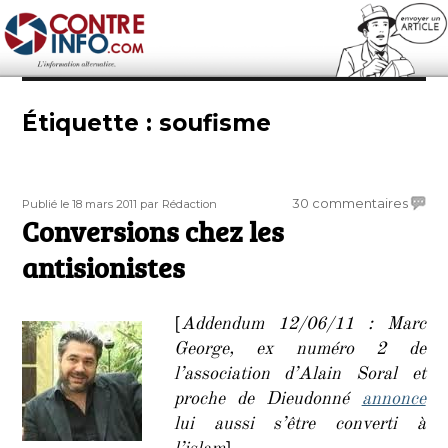
Contre-Info
Étiquette :
soufisme
Publié
Auteur
sur
30 commentaires
Publié le 18 mars 2011
par Rédaction
le
Conversions chez les
Conve
chez
antisionistes
les
antisi
[
Addendum 12/06/11 : Marc
George, ex numéro 2 de
l’association d’Alain Soral et
proche de Dieudonné
annonce
lui aussi s’être converti à