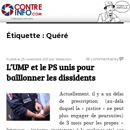
Contre-Info
Étiquette :
Quéré
Publié
Auteur
sur
18 commentaires
Publié le 25 novembre 2011
par Rédaction
le
L’UMP et le PS unis pour
L’UMP
et
baîllonner les dissidents
le
PS
unis
Actuellement, il y a un délai
pour
de prescription (au-delà
baîllo
duquel la « justice » ne peut
les
dissid
plus engager de poursuites)
de 3 mois pour les propos «