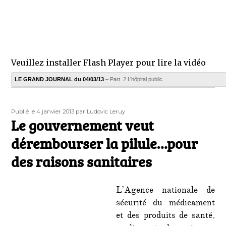
Veuillez installer Flash Player pour lire la vidéo
LE GRAND JOURNAL du 04/03/13
– Part. 2 L’hôpital public
Publié
Auteur
Publié le 4 janvier 2013
par Ludovic Leruy
le
Le gouvernement veut
dérembourser la pilule…pour
des raisons sanitaires
L’Agence nationale de
sécurité du médicament
et des produits de santé,