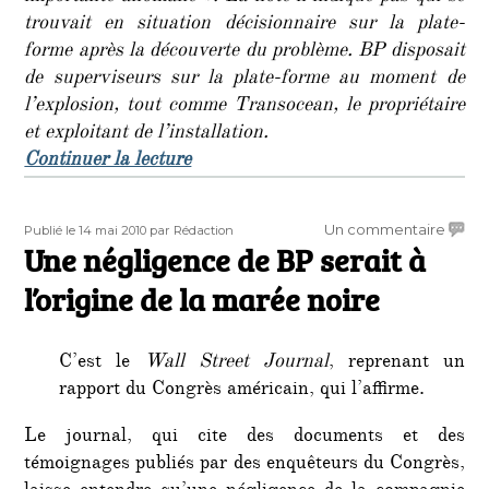
trouvait en situation décisionnaire sur la plate-
forme après la découverte du problème. BP disposait
de superviseurs sur la plate-forme au moment de
l’explosion, tout comme Transocean, le propriétaire
et exploitant de l’installation.
de « Marée noire : BP reconnaît « 
Continuer la lecture
Publié
Auteur
sur
Un commentaire
Publié le 14 mai 2010
par Rédaction
le
Une négligence de BP serait à
Une
négli
l’origine de la marée noire
de
BP
serait
C’est le
Wall Street Journal
, reprenant un
à
rapport du Congrès américain, qui l’affirme.
l’origi
de
Le journal, qui cite des documents et des
la
maré
témoignages publiés par des enquêteurs du Congrès,
noire