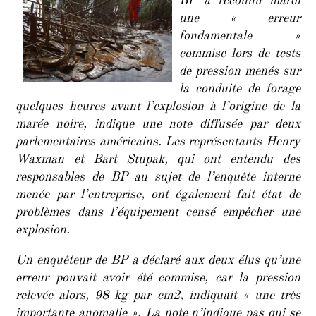
BP a reconnu mardi
erreur
une « erreur
fonda
fondamentale »
commise lors de tests
de pression menés sur
la conduite de forage
quelques heures avant l’explosion à l’origine de la
marée noire, indique une note diffusée par deux
parlementaires américains. Les représentants Henry
Waxman et Bart Stupak, qui ont entendu des
responsables de BP au sujet de l’enquête interne
menée par l’entreprise, ont également fait état de
problèmes dans l’équipement censé empêcher une
explosion.
Un enquêteur de BP a déclaré aux deux élus qu’une
erreur pouvait avoir été commise, car la pression
relevée alors, 98 kg par cm2, indiquait « une très
importante anomalie ». La note n’indique pas qui se