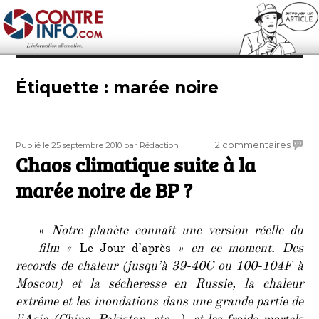
Contre-Info
Étiquette :
marée noire
Publié
Auteur
sur
2 commentaires
Publié le 25 septembre 2010
par Rédaction
le
Chaos climatique suite à la
Chaos
clima
marée noire de BP ?
suite
à
la
«
Notre planète connaît une version réelle du
maré
film «
Le Jour d’après
» en ce moment. Des
noire
records de chaleur (jusqu’à 39-40C ou 100-104F à
de
BP
Moscou) et la sécheresse en Russie, la chaleur
?
extrême et les inondations dans une grande partie de