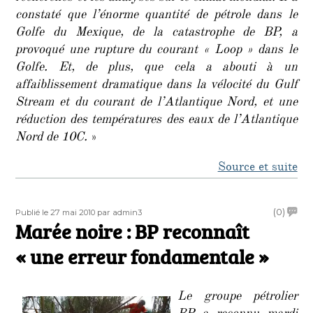
constaté que l’énorme quantité de pétrole dans le
Golfe du Mexique, de la catastrophe de BP, a
provoqué une rupture du courant « Loop » dans le
Golfe. Et, de plus, que cela a abouti à un
affaiblissement dramatique dans la vélocité du Gulf
Stream et du courant de l’Atlantique Nord, et une
réduction des températures des eaux de l’Atlantique
Nord de 10C.
»
Source et suite
Publié
Auteur
on
(0)
Publié le 27 mai 2010
par admin3
le
Marée noire : BP reconnaît
Maré
noire
« une erreur fondamentale »
:
BP
recon
Le groupe pétrolier
« une