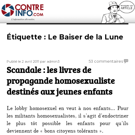
Contre-Info
Étiquette :
Le Baiser de la Lune
Publié
Auteur
sur
53 commentaires
Publié le 2 avril 2011
par admin3
le
Scandale : les livres de
Scand
:
propagande homosexualiste
les
livres
destinés aux jeunes enfants
de
prop
homos
Le lobby homosexuel en veut à nos enfants… Pour
destin
les militants homosexualistes, il s’agit d’endoctriner
aux
le plus tôt possible les enfants pour qu’ils
jeune
deviennent de « bons citoyens tolérants ».
enfant