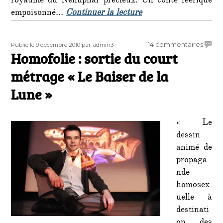
royaume du Nénuphar précieux. Un conte féerique
de « Scandale : les l
empoisonné…
Continuer la lecture
Publié
Auteur
sur
14 commentaires
Publié le 9 décembre 2010
par admin3
le
Homofolie : sortie du court
Homof
:
métrage « Le Baiser de la
sortie
du
Lune »
court
métra
« Le
« Le
Baiser
dessin
de
animé de
la
propaga
Lune »
nde
homosex
uelle à
destinati
on des