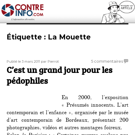
Contre-Info
Étiquette :
La Mouette
Publié
Auteur
sur
5 commentaires
Publié le 3 mars 2011
par Pierrot
le
C’est un grand jour pour les
C’est
un
pédophiles
grand
jour
pour
En 2000, l’exposition
les
« Présumés innocents. L’art
pédop
contemporain et l’enfance », organisée par le musée
d’art contemporain de Bordeaux, présentait 200
photographies, vidéos et autres montages foireux.