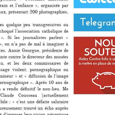
jour
rain et l’enfance », organisée par
pour
ux, présentait 200 photographies,
les
pédophiles
s quelque peu transgressives ou
choqué l’association catholique de
». Si les journalistes parlent «
»
, on n’a pas de mal à imaginer à
ntes. Annie Gourgue, présidente de
inte contre le directeur des musées
u, et les deux commissaires de
ssage violent, pornographique ou
 mineur » et « diffusion de l’image
pornographique ». Après 10 ans de
 a rendu définitif le non-lieu. Me
Claude Cousseau (actuellement
ile : « c’est une défaite salutaire
eureusement trouvé un écho auprès