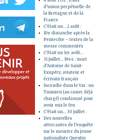
4 août 1532 : traité
d’union perpétuelle de
la Bretagne et de la
France
C’était un… 2 août :
10e dimanche après la
Pentecôte – textes de la
messe commentés
C’était un 1er août…
31 juillet… 1944 : mort
d’Antoine de Saint-
Exupéry, aviateur et
écrivain français
Incendie dans le Var : un
Tunisien (au casier déjà
chargé) condamné pour
avoir mis le feu
C’était un… 30 juillet :
Des nouvelles
atterrantes de l’enquête
sur le meurtre du jeune
nationaliste Quentin