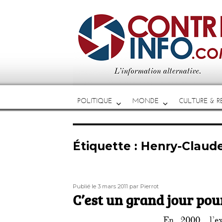
POLITIQUE
MONDE
CULTURE & RE
Étiquette :
Henry-Claud
Publié
Auteur
Publié le 3 mars 2011
par Pierrot
le
C’est un grand jour pou
En 2000, l’ex