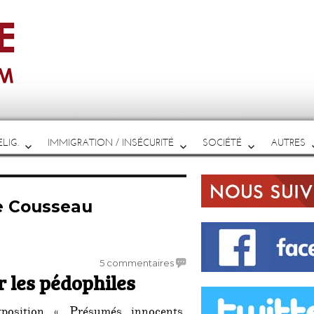
LIG.
IMMIGRATION / INSÉCURITÉ
SOCIÉTÉ
AUTRES
e Cousseau
sur
5 commentaires
r les pédophiles
C’est
un
grand
position « Présumés innocents.