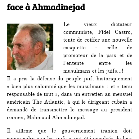
face à Ahmadinejad
défen
les
Juifs
Le vieux dictateur
face
communiste, Fidel Castro,
à
tente de coiffer une nouvelle
Ahmad
casquette : celle de
promoteur de la paix et de
l’entente entre les
musulmans et les juifs…!
Il a pris la défense du peuple juif, historiquement
« bien plus calomnié que les musulmans » et « tenu
responsable de tout », dans un entretien au mensuel
américain The Atlantic, à qui le dirigeant cubain a
demandé de transmettre le message au président
iranien, Mahmoud Ahmadinejad.
Il affirme que le gouvernement iranien doit