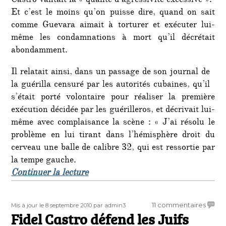
Castro vantait la « qualité d’agressivité excessive ».
Et c’est le moins qu’on puisse dire, quand on sait
comme Guevara aimait à torturer et exécuter lui-
même les condamnations à mort qu’il décrétait
abondamment.
Il relatait ainsi, dans un passage de son journal de
la guérilla censuré par les autorités cubaines, qu’il
s’était porté volontaire pour réaliser la première
exécution décidée par les guérilleros, et décrivait lui-
même avec complaisance la scène : « J’ai résolu le
problème en lui tirant dans l’hémisphère droit du
cerveau une balle de calibre 32, qui est ressortie par
la tempe gauche.
de « Nouvelles révélations sur Che
Continuer la lecture
Publié
Auteur
sur
11 commentaires
Mis à jour le 8 septembre 2010
par admin3
le
Fidel Castro défend les Juifs
Fidel
Castr