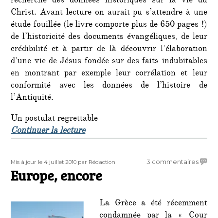
recherche des données historiques sur la vie du
Christ. Avant lecture on aurait pu s’attendre à une
étude fouillée (le livre comporte plus de 650 pages !)
de l’historicité des documents évangéliques, de leur
crédibilité et à partir de là découvrir l’élaboration
d’une vie de Jésus fondée sur des faits indubitables
en montrant par exemple leur corrélation et leur
conformité avec les données de l’histoire de
l’Antiquité.
Un postulat regrettable
de « Le « Jésus » de Jean-Christian P
Continuer la lecture
Publié
Auteur
sur
3 commentaires
Mis à jour le 4 juillet 2010
par Rédaction
le
Europe, encore
Europ
encor
La Grèce a été récemment
condamnée par la « Cour