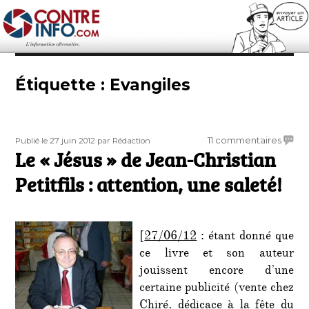
Contre-Info
Étiquette :
Evangiles
Publié
Auteur
sur
11 commentaires
Publié le 27 juin 2012
par Rédaction
le
Le « Jésus » de Jean-Christian
Le
«
Petitfils : attention, une saleté!
Jésus
»
de
Jean-
[
27/06/12
: étant donné que
Christ
ce livre et son auteur
Petitfi
jouissent encore d’une
:
attent
certaine publicité (vente chez
une
Chiré, dédicace à la fête du