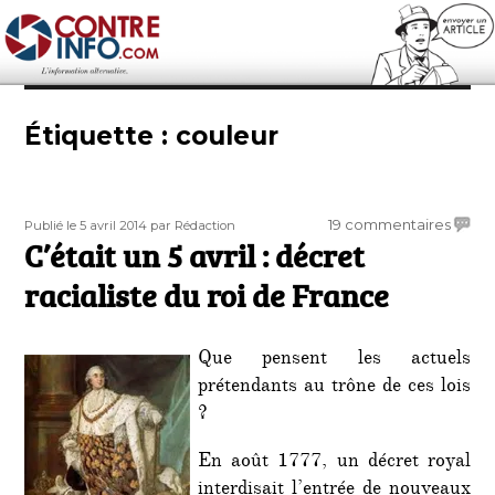
Contre-Info
Étiquette :
couleur
Publié
Auteur
sur
19 commentaires
Publié le 5 avril 2014
par Rédaction
le
C’était un 5 avril : décret
C’étai
un
racialiste du roi de France
5
avril
:
Que pensent les actuels
décre
prétendants au trône de ces lois
raciali
?
du
roi
de
En août 1777, un décret royal
Franc
interdisait l’entrée de nouveaux