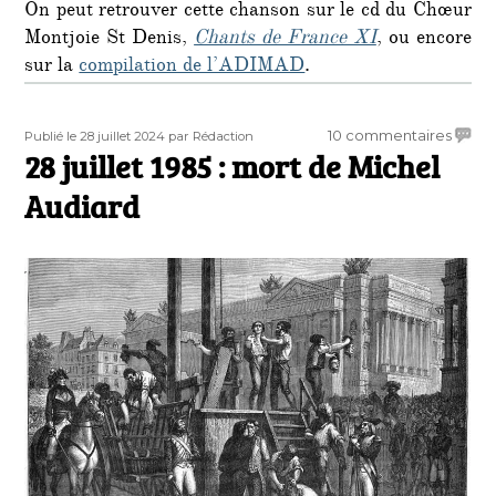
On peut retrouver cette chanson sur le cd du Chœur
Montjoie St Denis,
Chants de France XI
, ou encore
sur la
compilation de l’ADIMAD
.
Publié
Auteur
sur
10 commentaires
Publié le 28 juillet 2024
par Rédaction
le
28 juillet 1985 : mort de Michel
28
juillet
Audiard
1985
:
mort
de
Miche
Audia