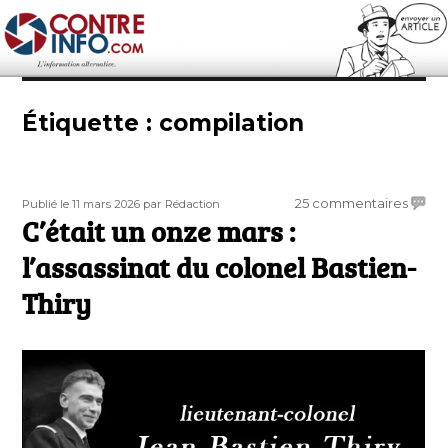
Contre-Info
Étiquette :
compilation
Publié
Auteur
sur
25 commentaires
Publié le 11 mars 2026
par Rédaction
le
C’était un onze mars :
C’étai
un
l’assassinat du colonel Bastien-
onze
mars
Thiry
:
l’assas
du
colon
Bastie
Thiry