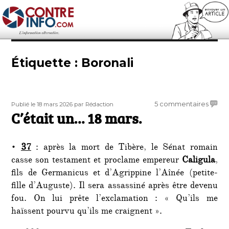
Contre-Info
Étiquette :
Boronali
Publié
Auteur
sur
5 commentaires
Publié le 18 mars 2026
par Rédaction
le
C’était un… 18 mars.
C’étai
un…
18
•
37
: après la mort de Tibère, le Sénat romain
mars.
casse son testament et proclame empereur
Caligula
,
fils de Germanicus et d’Agrippine l’Aînée (petite-
fille d’Auguste). Il sera assassiné après être devenu
fou. On lui prête l’exclamation : « Qu’ils me
haïssent pourvu qu’ils me craignent ».