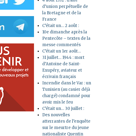
4 août 1532 : traité
d’union perpétuelle de
la Bretagne et de la
France
C’était un… 2 août :
10e dimanche après la
Pentecôte – textes de la
messe commentés
C’était un 1er août…
31 juillet… 1944 : mort
d’Antoine de Saint-
Exupéry, aviateur et
écrivain français
Incendie dans le Var : un
Tunisien (au casier déjà
chargé) condamné pour
avoir mis le feu
C’était un… 30 juillet :
Des nouvelles
atterrantes de l’enquête
sur le meurtre du jeune
nationaliste Quentin