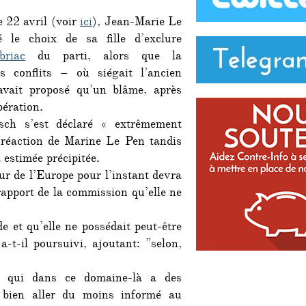
entre
e 22 avril (voir
ici
), Jean-Marie Le
Jean-
Marie
é le choix de sa fille d’exclure
et
briac
du parti, alors que la
Marine
s conflits – où siégait l’ancien
avait proposé qu’un blâme, après
bération.
ch s’est déclaré « extrêmement
 réaction de Marine Le Pen tandis
 estimée précipitée.
eur de l’Europe pour l’instant devra
 rapport de la commission qu’elle ne
e et qu’elle ne possédait peut-être
a-t-il poursuivi, ajoutant: ”selon,
e, qui dans ce domaine-là a des
ès bien aller du moins informé au