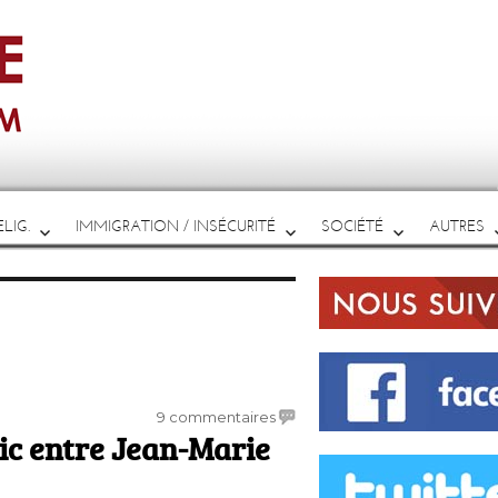
LIG.
IMMIGRATION / INSÉCURITÉ
SOCIÉTÉ
AUTRES
sur
9 commentaires
ic entre Jean-Marie
Premier
désaccord
public