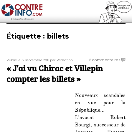
Contre-Info
Étiquette :
billets
Publié
Auteur
sur
6 commentaires
Publié le 12 septembre 2011
par Rédaction
le
« J’ai vu Chirac et Villepin
«
J’ai
compter les billets »
vu
Chirac
et
Nouveaux scandales
Villepi
en vue pour la
comp
République…
les
billets
L’avocat Robert
»
Bourgi, successeur de