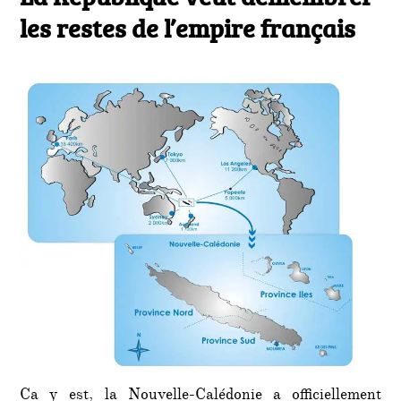
Répub
les restes de l’empire français
veut
déme
les
restes
de
l’empi
frança
Ca y est, la Nouvelle-Calédonie a officiellement