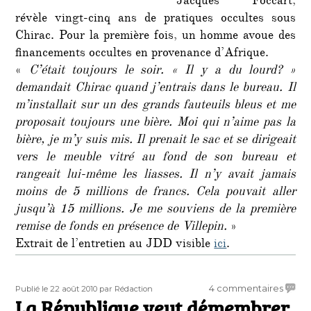
Jacques Foccart,
révèle vingt-cinq ans de pratiques occultes sous
Chirac. Pour la première fois, un homme avoue des
financements occultes en provenance d’Afrique.
«
C’était toujours le soir. « Il y a du lourd? »
demandait Chirac quand j’entrais dans le bureau. Il
m’installait sur un des grands fauteuils bleus et me
proposait toujours une bière. Moi qui n’aime pas la
bière, je m’y suis mis. Il prenait le sac et se dirigeait
vers le meuble vitré au fond de son bureau et
rangeait lui-même les liasses. Il n’y avait jamais
moins de 5 millions de francs. Cela pouvait aller
jusqu’à 15 millions. Je me souviens de la première
remise de fonds en présence de Villepin.
»
Extrait de l’entretien au JDD visible
ici
.
Publié
Auteur
sur
4 commentaires
Publié le 22 août 2010
par Rédaction
le
La République veut démembrer
La