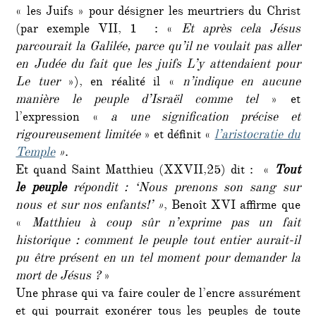
« les Juifs » pour désigner les meurtriers du Christ
(par exemple VII, 1 : «
Et après cela Jésus
parcourait la Galilée, parce qu’il ne voulait pas aller
en Judée du fait que les juifs L’y attendaient pour
Le tuer
»), en réalité il «
n’indique en aucune
manière le peuple d’Israël comme tel
» et
l’expression «
a une signification précise et
rigoureusement limitée
» et définit «
l’aristocratie du
Temple
»
.
Et quand Saint Matthieu (XXVII,25) dit : «
Tout
le peuple
répondit : ‘Nous prenons son sang sur
nous et sur nos enfants!’ »
, Benoît XVI affirme que
«
Matthieu à coup sûr n’exprime pas un fait
historique : comment le peuple tout entier aurait-il
pu être présent en un tel moment pour demander la
mort de Jésus ?
»
Une phrase qui va faire couler de l’encre assurément
et qui pourrait exonérer tous les peuples de toute