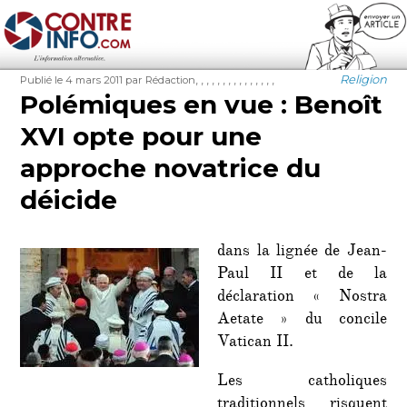
Contre-Info
Publié
Auteur
Étiquettes
Catégories
,
,
,
,
,
,
,
,
,
,
,
,
,
,
,
Religion
Publié le 4 mars 2011
par Rédaction
le
Polémiques en vue : Benoît
XVI opte pour une
approche novatrice du
déicide
dans la lignée de Jean-
Paul II et de la
déclaration « Nostra
Aetate » du concile
Vatican II.
Les catholiques
traditionnels risquent