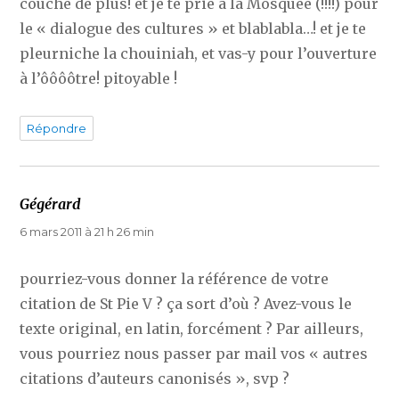
couche de plus! et je te prie à la Mosquée (!!!!) pour
le « dialogue des cultures » et blablabla…! et je te
pleurniche la chouiniah, et vas-y pour l’ouverture
à l’ôôôôtre! pitoyable !
Répondre
Gégérard
dit :
6 mars 2011 à 21 h 26 min
pourriez-vous donner la référence de votre
citation de St Pie V ? ça sort d’où ? Avez-vous le
texte original, en latin, forcément ? Par ailleurs,
vous pourriez nous passer par mail vos « autres
citations d’auteurs canonisés », svp ?