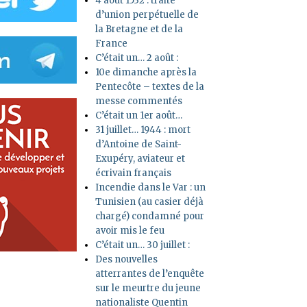
4 août 1532 : traité
d’union perpétuelle de
la Bretagne et de la
France
C’était un… 2 août :
10e dimanche après la
Pentecôte – textes de la
messe commentés
C’était un 1er août…
31 juillet… 1944 : mort
d’Antoine de Saint-
Exupéry, aviateur et
écrivain français
Incendie dans le Var : un
Tunisien (au casier déjà
chargé) condamné pour
avoir mis le feu
C’était un… 30 juillet :
Des nouvelles
atterrantes de l’enquête
sur le meurtre du jeune
nationaliste Quentin