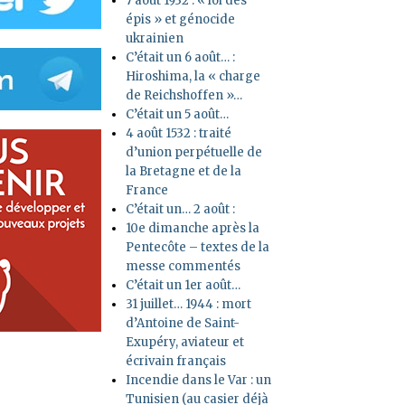
7 août 1932 : « loi des
épis » et génocide
ukrainien
C’était un 6 août… :
Hiroshima, la « charge
de Reichshoffen »…
C’était un 5 août…
4 août 1532 : traité
d’union perpétuelle de
la Bretagne et de la
France
C’était un… 2 août :
10e dimanche après la
Pentecôte – textes de la
messe commentés
C’était un 1er août…
31 juillet… 1944 : mort
d’Antoine de Saint-
Exupéry, aviateur et
écrivain français
Incendie dans le Var : un
Tunisien (au casier déjà