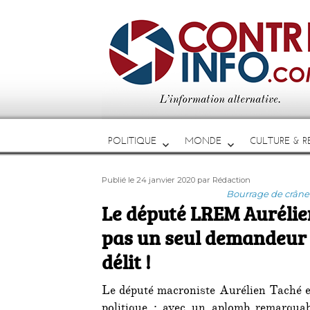
POLITIQUE
MONDE
CULTURE & RE
Publié
Auteur
Publié le 24 janvier 2020
par Rédaction
le
Catégories
Bourrage de crâne
Le député LREM Aurélie
pas un seul demandeur 
délit !
Le député macroniste Aurélien Taché e
politique : avec un aplomb remarquabl