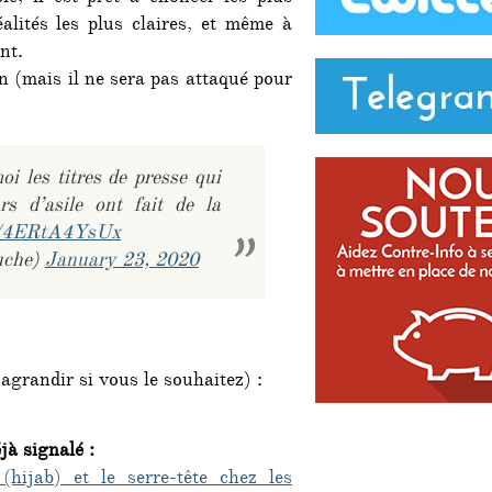
éalités les plus claires, et même à
nt.
ion (mais il ne sera pas attaqué pour
i les titres de presse qui
s d’asile ont fait de la
om/4ERtA4YsUx
uche)
January 23, 2020
 agrandir si vous le souhaitez) :
jà signalé :
(hijab) et le serre-tête chez les