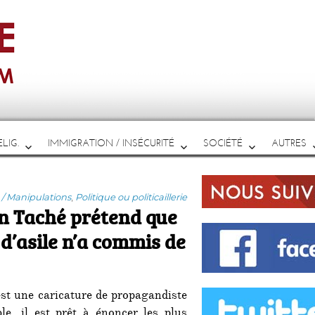
LIG.
IMMIGRATION / INSÉCURITÉ
SOCIÉTÉ
AUTRES
 / Manipulations
,
Politique ou politicaillerie
n Taché prétend que
d’asile n’a commis de
st une caricature de propagandiste
e, il est prêt à énoncer les plus