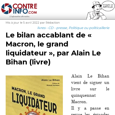
Contre-Info
Publié
Auteur
Mis à jour le 5 avril 2022
par Rédaction
le
Catégories
livres - CD - presse
,
Politique ou politicaillerie
Le bilan accablant de «
Macron, le grand
liquidateur », par Alain Le
Bihan (livre)
Alain Le Bihan
vient de signer un
livre sur le
quinquennat
Macron.
Il y a passe en