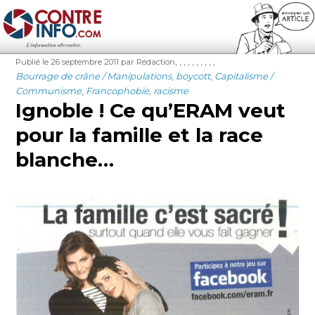
Contre-Info
Publié
Auteur
Étiquettes
,
,
,
,
,
,
,
,
,
,
Publié le 26 septembre 2011
par Rédaction
le
Catégories
Bourrage de crâne / Manipulations
,
boycott
,
Capitalisme /
Communisme
,
Francophobie, racisme
Ignoble ! Ce qu’ERAM veut
pour la famille et la race
blanche…