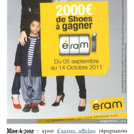
Mise-à-jour
: ajout
d’autres affiches
répugnantes