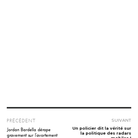
Navigation
SUIVANT
PRÉCÉDENT
de
Publication
Un policier dit la vérité sur
Publication
Jordan Bardella dérape
suivante :
précédente :
la politique des radars
gravement sur l’avortement