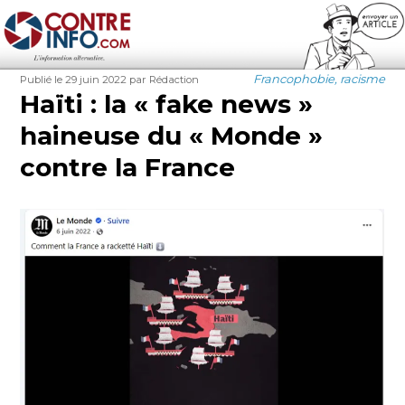
Contre-Info
Publié
Auteur
Catégories
Francophobie, racisme
Publié le 29 juin 2022
par Rédaction
le
Haïti : la « fake news »
haineuse du « Monde »
contre la France