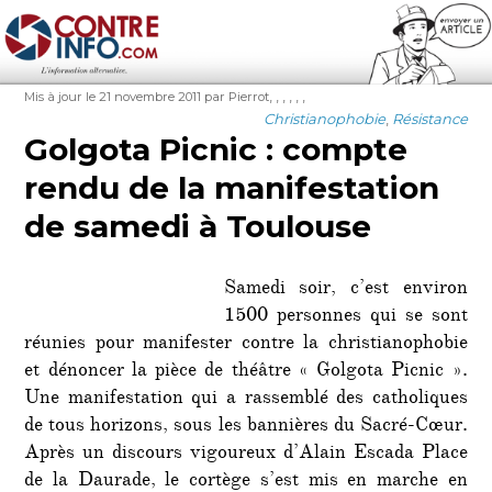
Contre-Info
Publié
Auteur
Étiquettes
,
,
,
,
,
,
Mis à jour le 21 novembre 2011
par Pierrot
le
Catégories
Christianophobie
,
Résistance
Golgota Picnic : compte
rendu de la manifestation
de samedi à Toulouse
Samedi soir, c’est environ
1500 personnes qui se sont
réunies pour manifester contre la christianophobie
et dénoncer la pièce de théâtre « Golgota Picnic ».
Une manifestation qui a rassemblé des catholiques
de tous horizons, sous les bannières du Sacré-Cœur.
Après un discours vigoureux d’Alain Escada Place
de la Daurade, le cortège s’est mis en marche en