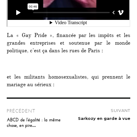
La « Gay Pride », financée par les impôts et les
grandes entreprises et soutenue par le monde
politique, c’est ça dans les rues de Paris :
et les militants homosexualistes, qui prennent le
mariage au sérieux :
Navigation
SUIVANT
PRÉCÉDENT
de
Publication
Sarkozy en garde à vue
Publication
ABCD de l’égalité : la même
suivante :
précédente :
chose, en pire…
l’article