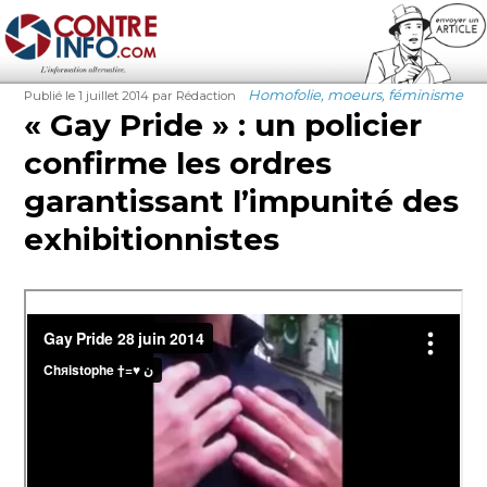
Contre-Info
Publié
Auteur
Catégories
Homofolie, moeurs, féminisme
Publié le 1 juillet 2014
par Rédaction
le
« Gay Pride » : un policier
confirme les ordres
garantissant l’impunité des
exhibitionnistes