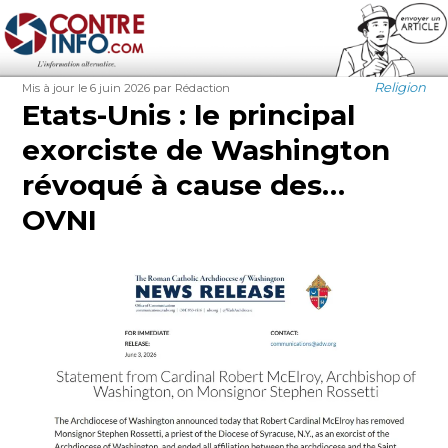
Contre-Info
Publié
Auteur
Catégories
Religion
Mis à jour le 6 juin 2026
par Rédaction
le
Etats-Unis : le principal
exorciste de Washington
révoqué à cause des…
OVNI