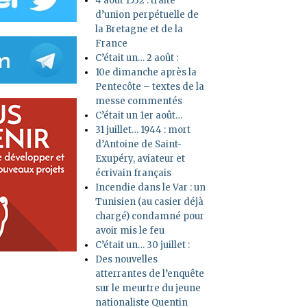
4 août 1532 : traité
d’union perpétuelle de
la Bretagne et de la
France
C’était un… 2 août :
10e dimanche après la
Pentecôte – textes de la
messe commentés
C’était un 1er août…
31 juillet… 1944 : mort
d’Antoine de Saint-
Exupéry, aviateur et
écrivain français
Incendie dans le Var : un
Tunisien (au casier déjà
chargé) condamné pour
avoir mis le feu
C’était un… 30 juillet :
Des nouvelles
atterrantes de l’enquête
sur le meurtre du jeune
nationaliste Quentin