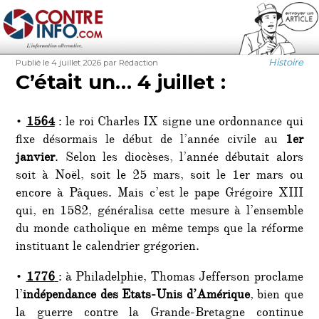
Contre-Info
Publié
Auteur
Catégorie
Histoire
Publié le 4 juillet 2026
par Rédaction
le
C’était un… 4 juillet :
•
1564
: le roi Charles IX signe une ordonnance qui
fixe désormais le début de l’année civile au
1er
janvier
. Selon les diocèses, l’année débutait alors
soit à Noël, soit le 25 mars, soit le 1er mars ou
encore à Pâques. Mais c’est le pape Grégoire XIII
qui, en 1582, généralisa cette mesure à l’ensemble
du monde catholique en même temps que la réforme
instituant le calendrier grégorien.
•
1776
: à Philadelphie, Thomas Jefferson proclame
l’
indépendance des Etats-Unis d’Amérique
, bien que
la guerre contre la Grande-Bretagne continue