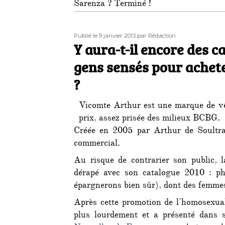
Sarenza ? Terminé !
Publié
Auteur
Publié le 9 janvier 2013
par Rédaction
le
Y aura-t-il encore des c
gens sensés pour achet
?
Vicomte Arthur est une marque de vêt
prix, assez prisée des milieux BCBG.
Créée en 2005 par Arthur de Soultrai
commercial.
Au risque de contrarier son public, 
dérapé avec son catalogue 2010 : ph
épargnerons bien sûr), dont des femme
Après cette promotion de l’homosexual
plus lourdement et a présenté dans 