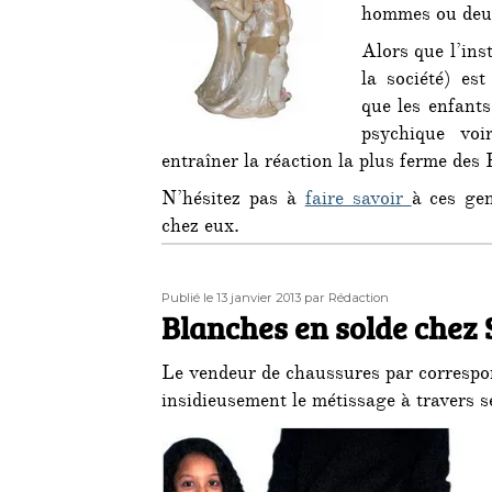
hommes ou deux
Alors que l’ins
la société) es
que les enfant
psychique voi
entraîner la réaction la plus ferme des
N’hésitez pas à
faire savoir
à ces ge
chez eux.
Publié
Auteur
Publié le 13 janvier 2013
par Rédaction
le
Blanches en solde chez
Le vendeur de chaussures par correspo
insidieusement le métissage à travers 