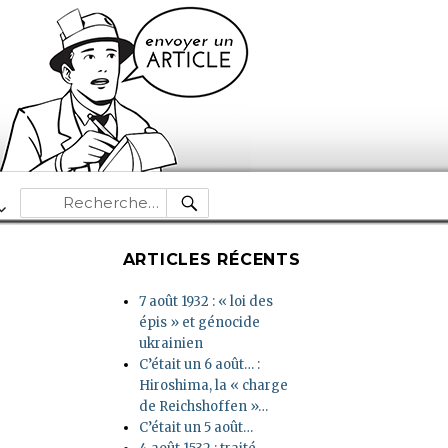
RECHERCHE
Recherche
pour :
ARTICLES RÉCENTS
7 août 1932 : « loi des
épis » et génocide
ukrainien
C’était un 6 août… :
Hiroshima, la « charge
de Reichshoffen »…
C’était un 5 août…