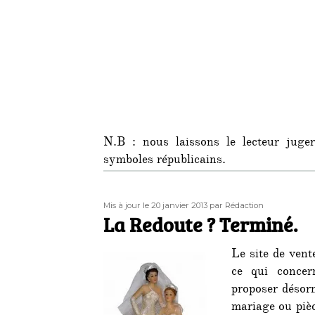
N.B : nous laissons le lecteur juger
symboles républicains.
Publié
Auteur
Mis à jour le 20 janvier 2013
par Rédaction
le
La Redoute ? Terminé.
Le site de vent
ce qui concer
proposer désor
mariage ou piè