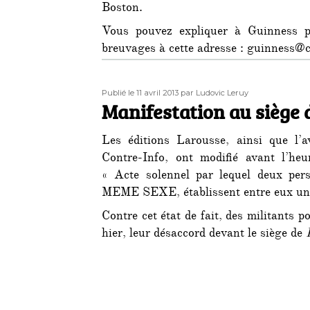
Boston.
Vous pouvez expliquer à Guinness p
breuvages à cette adresse : guinness@
Publié
Auteur
Publié le 11 avril 2013
par Ludovic Leruy
le
Manifestation au siège 
Les éditions Larousse, ainsi que l’a
Contre-Info, ont modifié avant l’heu
« Acte solennel par lequel deux per
MEME SEXE, établissent entre eux une
Contre cet état de fait, des militants 
hier, leur désaccord devant le siège de