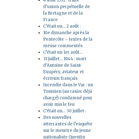
4 août 1532 : traité
d’union perpétuelle de
la Bretagne et de la
France
C’était un… 2 août :
10e dimanche après la
Pentecôte – textes de la
messe commentés
C’était un 1er août…
31 juillet… 1944 : mort
d’Antoine de Saint-
Exupéry, aviateur et
écrivain français
Incendie dans le Var : un
Tunisien (au casier déjà
chargé) condamné pour
avoir mis le feu
C’était un… 30 juillet :
Des nouvelles
atterrantes de l’enquête
sur le meurtre du jeune
nationaliste Quentin