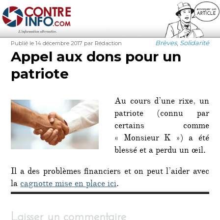
Contre-Info
Publié
Auteur
Catégories
Brèves
,
Solidarité
Publié le 14 décembre 2017
par Rédaction
le
Appel aux dons pour un
patriote
Au cours d’une rixe, un
patriote (connu par
certains comme
« Monsieur K ») a été
blessé et a perdu un œil.
Il a des problèmes financiers et on peut l’aider avec
la
cagnotte mise en place ici
.
Laisser un commentaire