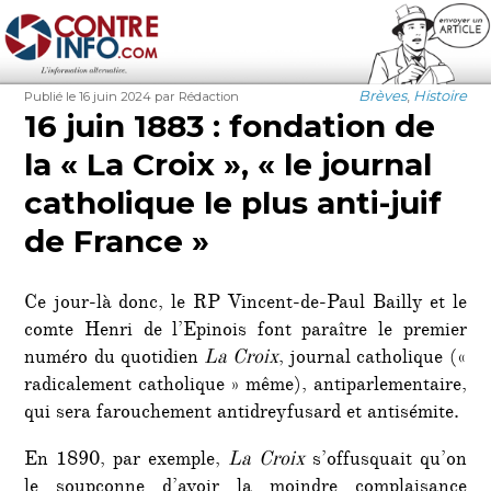
Contre-Info
Publié
Auteur
Catégories
Brèves
,
Histoire
Publié le 16 juin 2024
par Rédaction
le
16 juin 1883 : fondation de
la « La Croix », « le journal
catholique le plus anti-juif
de France »
Ce jour-là donc, le RP Vincent-de-Paul Bailly et le
comte Henri de l’Epinois font paraître le premier
numéro du quotidien
La Croix
, journal catholique («
radicalement catholique » même), antiparlementaire,
qui sera farouchement antidreyfusard et antisémite.
En 1890, par exemple,
La Croix
s’offusquait qu’on
le soupçonne d’avoir la moindre complaisance