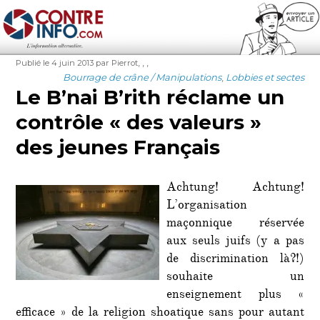
Contre-Info
Publié
Auteur
Étiquettes
,
,
,
Publié le 4 juin 2013
par Pierrot
le
Catégories
Bourrage de crâne / Manipulations
,
Lobbies et sectes
Le B’nai B’rith réclame un
contrôle « des valeurs »
des jeunes Français
Achtung! Achtung!
L’organisation
maçonnique réservée
aux seuls juifs (y a pas
de discrimination là?!)
souhaite un
enseignement plus «
efficace » de la religion shoatique sans pour autant