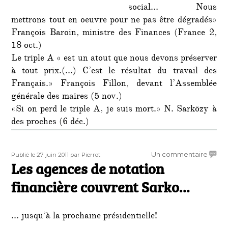
social… Nous
mettrons tout en oeuvre pour ne pas être dégradés»
François Baroin, ministre des Finances (France 2,
18 oct.)
Le triple A « est un atout que nous devons préserver
à tout prix.(…) C’est le résultat du travail des
Français.» François Fillon, devant l’Assemblée
générale des maires (5 nov.)
«Si on perd le triple A, je suis mort.» N. Sarközy à
des proches (6 déc.)
Publié
Auteur
sur
Un commentaire
Publié le 27 juin 2011
par Pierrot
le
Les agences de notation
Les
agenc
financière couvrent Sarko…
de
notati
financ
… jusqu’à la prochaine présidentielle!
couvr