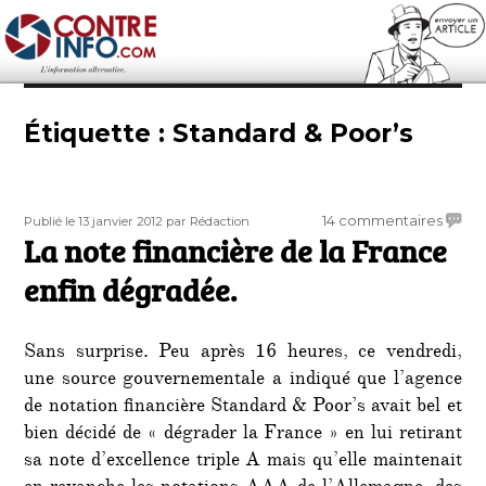
Contre-Info
Étiquette :
Standard & Poor’s
Publié
Auteur
sur
14 commentaires
Publié le 13 janvier 2012
par Rédaction
le
La note financière de la France
La
note
enfin dégradée.
financ
de
la
Sans surprise. Peu après 16 heures, ce vendredi,
Franc
une source gouvernementale a indiqué que l’agence
enfin
de notation financière Standard & Poor’s avait bel et
dégra
bien décidé de « dégrader la France » en lui retirant
sa note d’excellence triple A mais qu’elle maintenait