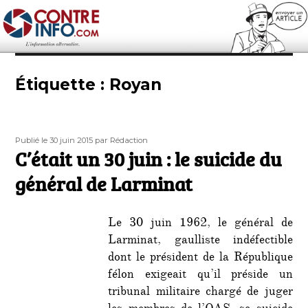
Contre-Info
Étiquette :
Royan
Publié
Auteur
Publié le 30 juin 2015
par Rédaction
le
C’était un 30 juin : le suicide du
général de Larminat
Le 30 juin 1962, le général de
Larminat, gaulliste indéfectible
dont le président de la République
félon exigeait qu’il préside un
tribunal militaire chargé de juger