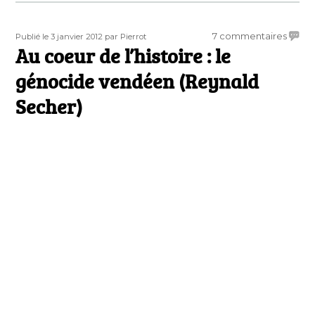
Publié
Auteur
sur
7 commentaires
Publié le 3 janvier 2012
par Pierrot
le
Au coeur de l’histoire : le
Au
coeur
génocide vendéen (Reynald
de
l’histo
Secher)
:
le
génoc
vend
(Reyn
Seche