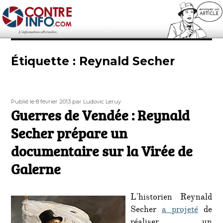
Contre-Info
Étiquette :
Reynald Secher
Publié
Auteur
Publié le 8 février 2013
par Ludovic Leruy
le
Guerres de Vendée : Reynald
Secher prépare un
documentaire sur la Virée de
Galerne
L’historien Reynald
Secher
a projeté
de