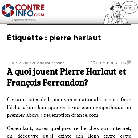
Contre-Info
Étiquette :
pierre harlaut
Publié
Auteur
sur
13 commentaires
Publié le 3 février 2010
par admin3
le
A quoi jouent Pierre Harlaut et
A
quoi
François Ferrandon?
jouen
Pierre
Harlau
Certains sites de la mouvance nationale se sont faits
et
l’écho d’une boutique en ligne bien sympathique au
Franço
premier abord : redemption-france.com
Ferra
Cependant, après quelques recherches sur internet,
on découvre qu’il existe des liens entre cette