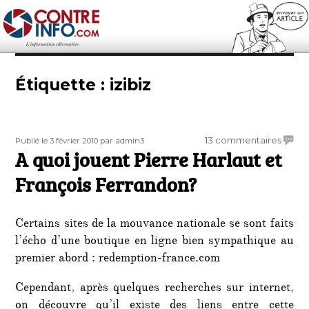
Contre-Info
Étiquette :
izibiz
Publié
Auteur
sur
13 commentaires
Publié le 3 février 2010
par admin3
le
A quoi jouent Pierre Harlaut et
A
quoi
François Ferrandon?
jouen
Pierre
Harlau
Certains sites de la mouvance nationale se sont faits
et
l’écho d’une boutique en ligne bien sympathique au
Franço
premier abord : redemption-france.com
Ferra
Cependant, après quelques recherches sur internet,
on découvre qu’il existe des liens entre cette